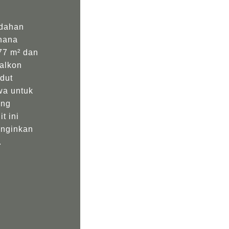
dahan
thana
77 m² dan
alkon
dut
wa untuk
ang
t ini
inginkan
.